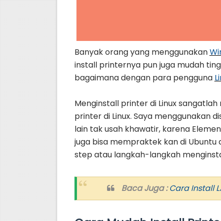
Cara Install Linux Mint 19.3 T
Cara Menggunakan OpenVPN
Banyak orang yang menggunakan
Wi
Cara Uninstall Aplikasi Win
install printernya pun juga mudah tingg
bagaimana dengan para pengguna
L
Cara Menggunakan Bluetooth
Cara Install Android Studio d
Menginstall printer di Linux sangatlah
printer di Linux. Saya menggunakan d
lain tak usah khawatir, karena Eleme
juga bisa mempraktek kan di Ubuntu at
step atau langkah-langkah menginstall
Baca Juga :
Cara Install 