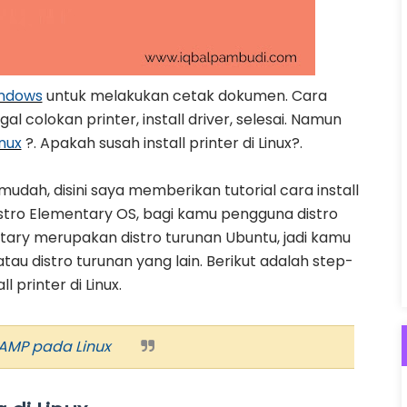
ricia
 di Ubuntu
ndows
untuk melakukan cetak dokumen. Cara
dows 10 Sampai Bersih ke Akarnya
al colokan printer, install driver, selesai. Namun
inux
?. Apakah susah install printer di Linux?.
 di Ubuntu untuk Transfer File
i Linux via Terminal
 mudah, disini saya memberikan tutorial cara install
istro Elementary OS, bagi kamu pengguna distro
ntary merupakan distro turunan Ubuntu, jadi kamu
au distro turunan yang lain. Berikut adalah step-
 printer di Linux.
LAMP pada Linux