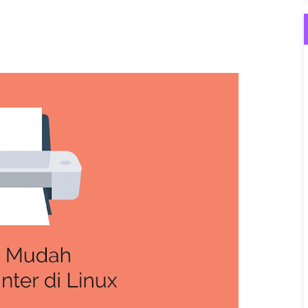
ementary OS 5.0
 10 Agar Tidak Lemot
Cocok untuk Pemula
5.0 Juno Dual Boot
 Sederhana Menggunakan Javascript
an Mata Untuk Pemula Menggunakan Corel Draw
ing Populer di 2019
or "An Integer Between 96"
utor ke ROM Global Xiaomi Redmi 5 Rosy
a Linux