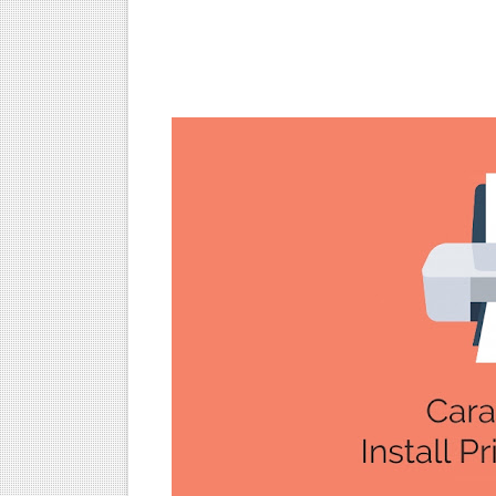
Daftar Repository Lokal El
Cara Mempercepat Windows
Distro Linux Terbaik yang 
Cara Install Elementary OS 
Membuat Game Tebak Angka
Cara Membuat Vector Bagi
10 Bahasa Pemrograman Pal
Mengatasi Photoshop CC Err
Cara Mengganti ROM Distrib
Mengatasi Grub Rescue pad